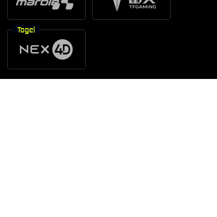
Togel