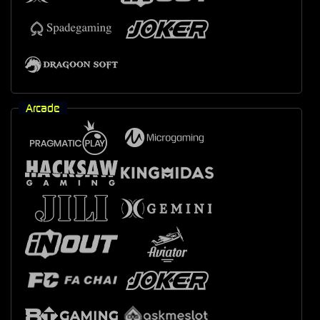
Arcade