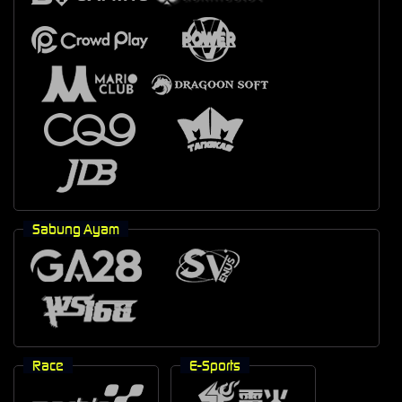
Sabung Ayam
Race
E-Sports