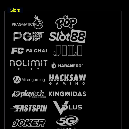
Slots