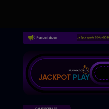
Pemberitahuan
Pemeliharaan Terjadwal: PP Virtual Sports pada 30-Jun-2026 dari 14
JACKPOT
PLAY
GAME POPULER