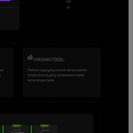
TARUHAN TOGEL
aan
Platform togel yang menarik dari perusahan
e
terbaik di dunia yang menawarkan hadiah
kemenangan besar