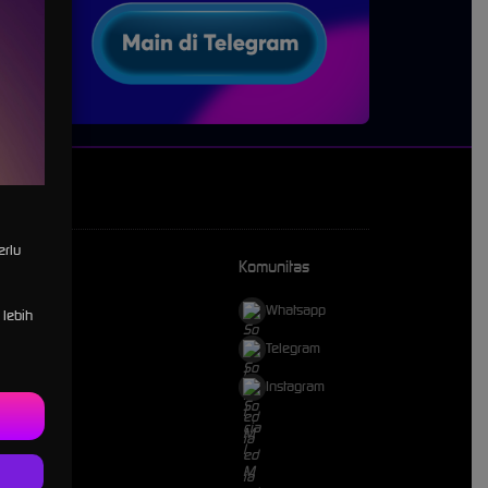
erlu
Komunitas
015012
Whatsapp
lebih
448192
Telegram
Instagram