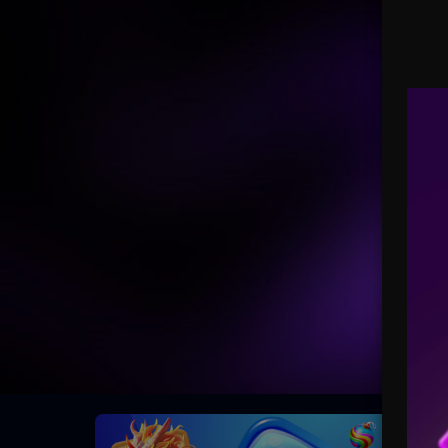
supra****0
IDR
1,479,000.00
Gates of Olympus™
alf****2
IDR
1,385,100.00
Gates of Olympus 1000
ta****6
IDR
1,257,970.00
Gates of Gatot Kaca Super
Scatter
r***9
IDR
1,131,760.00
Sugar Rush Super Scatter
r***9
IDR
1,112,160.00
Sugar Rush Super Scatter