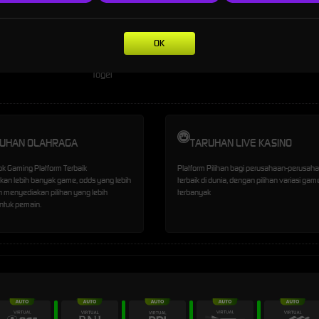
Sabung Ayam
Race
OK
E-Sports
Togel
UHAN OLAHRAGA
TARUHAN LIVE KASINO
k Gaming Platform Terbaik
Platform Pilihan bagi perusahaan-perusah
an lebih banyak game, odds yang lebih
terbaik di dunia, dengan pilihan variasi gam
an menyediakan pilihan yang lebih
terbanyak
ntuk pemain.