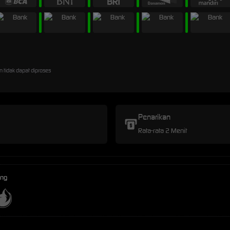
 tidak dapat diproses
Penarikan
Rata-rata 2 Menit
ung