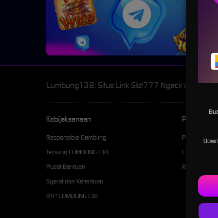
Lumbung138: Situs Link Slot777 Ngacir Agen Slot G
Bua
Kebijaksanaan
Platform
Responsible Gambling
Promosi
Downl
Tentang LUMBUNG138
Loyalty
Pusat Bantuan
Referral
Syarat dan Ketentuan
RTP LUMBUNG138