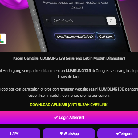
acor Online Terbaik Tahun Ini
Kabar Gembira, LUMBUNG138 Sekarang Lebih Mudah Ditemukan!
t Anda yang sempat kesulitan mencari
LUMBUNG138
di Google, sekarang tidak p
Kategori
Dukungan
khawatir lagi.
Hot Games
+6287889
oad aplikasi pencarian di atas dan temukan website resmi
LUMBUNG138
dengan 
cepat, lebih mudah, dan tanpa drama pencarian.
Slots
+6281280
DOWNLOAD APLIKASI (ANTI SUSAH CARI LINK)
Live Casino
Olahraga
✅ Login Alternatif
Crash Game
Arcade
⬇️ APK
💬 WhatsApp
📣Telegram