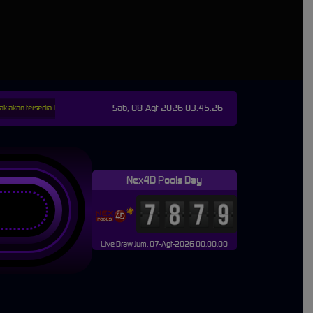
Sab, 08-Agt-2026 03.45.26
 tersedia. Kami memohon maaf atas ketidaknyamanan yang mungkin ditimbulkan.
Pemeliharaan 
Nex4D Pools Day
Live Draw Jum, 07-Agt-2026 00.00.00