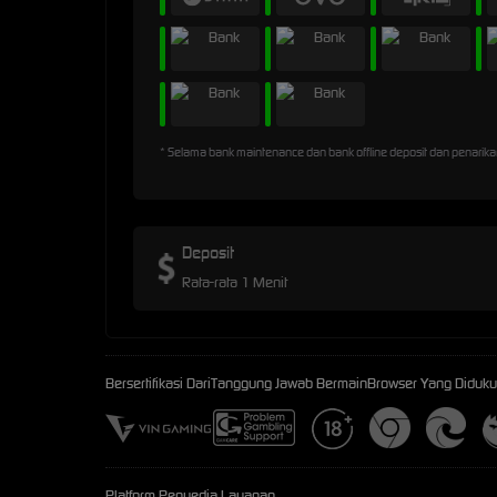
* Selama bank maintenance dan bank offline deposit dan penarikan
Deposit
Rata-rata 1 Menit
Bersertifikasi Dari
Tanggung Jawab Bermain
Browser Yang Diduk
Platform Penyedia Layanan