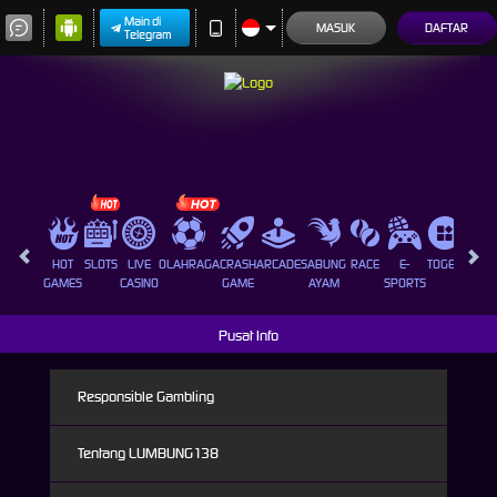
Main di
MASUK
DAFTAR
Telegram
HOT
SLOTS
LIVE
OLAHRAGA
CRASH
ARCADE
SABUNG
RACE
E-
TOGEL
PROM
GAMES
CASINO
GAME
AYAM
SPORTS
Pusat Info
Responsible Gambling
Tentang LUMBUNG138