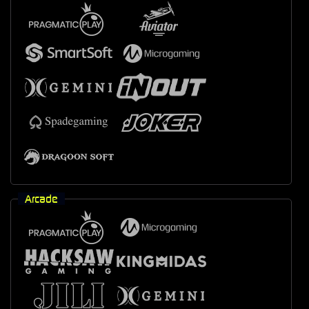
Arcade