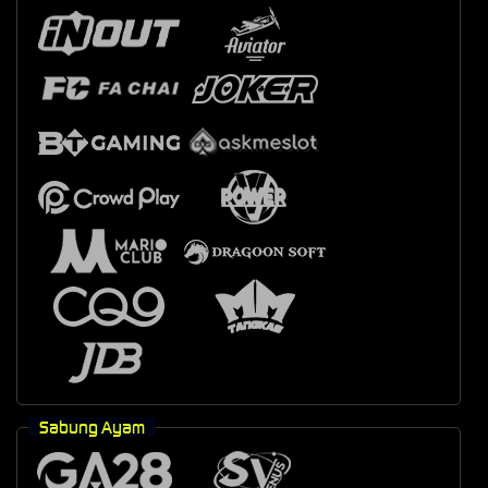
Sabung Ayam