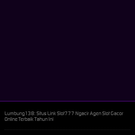
Lumbung138: Situs Link Slot777 Ngacir Agen Slot Gacor
Online Terbaik Tahun Ini