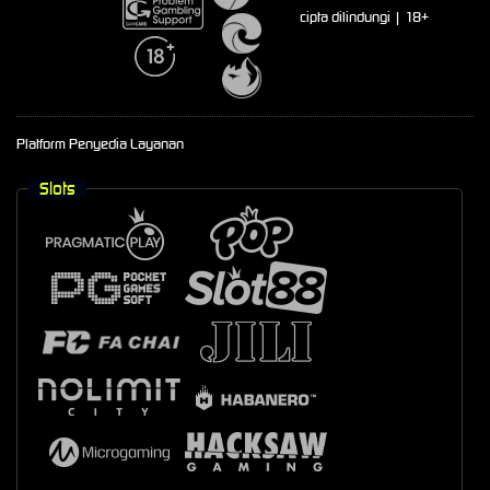
cipta dilindungi | 18+
Platform Penyedia Layanan
Slots